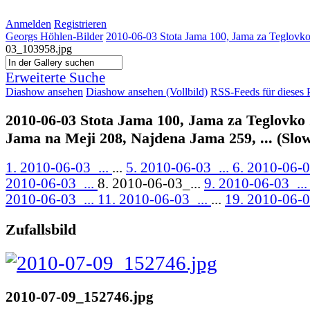
Anmelden
Registrieren
Georgs Höhlen-Bilder
2010-06-03 Stota Jama 100, Jama za Teglovko 
03_103958.jpg
Erweiterte Suche
Diashow ansehen
Diashow ansehen (Vollbild)
RSS-Feeds für dieses 
2010-06-03 Stota Jama 100, Jama za Teglovko 
Jama na Meji 208, Najdena Jama 259, ... (Slo
1. 2010-06-03_...
...
5. 2010-06-03_...
6. 2010-06-0
2010-06-03_...
8. 2010-06-03_...
9. 2010-06-03_..
2010-06-03_...
11. 2010-06-03_...
...
19. 2010-06-0
Zufallsbild
2010-07-09_152746.jpg