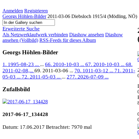
Anmelden
Registrieren
Georgs Höhlen-Bilder
2011-03-06 Diebsloch 1915/4 (Mödling, NÖ)
Erweiterte Suche
Als Netzwerklaufwerk verbinden
Diashow ansehen
Diashow
ansehen (Vollbild)
RSS-Feeds für dieses Album
Georgs Höhlen-Bilder
1. 1995-08-23 ...
...
66. 2010-10-03 ...
67. 2010-10-03 ...
68.
2011-02-08,...
69. 2011-03-06 ...
70. 1011-03-12 ...
71. 2011-
05-03 ...
72. 2011-05-03 ...
...
277. 2026-07-09 ...
Zufallsbild
2017-06-17_134428
Datum: 17.06.2017
Betrachtet: 7970 mal