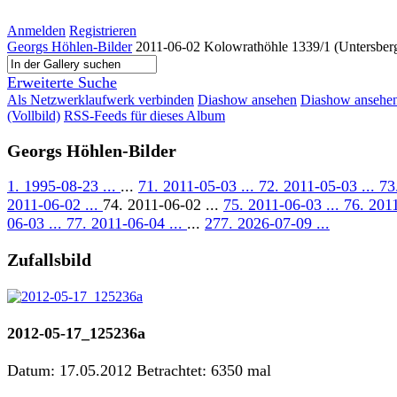
Anmelden
Registrieren
Georgs Höhlen-Bilder
2011-06-02 Kolowrathöhle 1339/1 (Untersberg
Erweiterte Suche
Als Netzwerklaufwerk verbinden
Diashow ansehen
Diashow ansehe
(Vollbild)
RSS-Feeds für dieses Album
Georgs Höhlen-Bilder
1. 1995-08-23 ...
...
71. 2011-05-03 ...
72. 2011-05-03 ...
73
2011-06-02 ...
74. 2011-06-02 ...
75. 2011-06-03 ...
76. 201
06-03 ...
77. 2011-06-04 ...
...
277. 2026-07-09 ...
Zufallsbild
2012-05-17_125236a
Datum: 17.05.2012
Betrachtet: 6350 mal