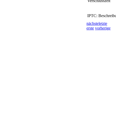
Verschlusszeit
IPTC: Beschreib
nächste
letzte
erste
vorherige