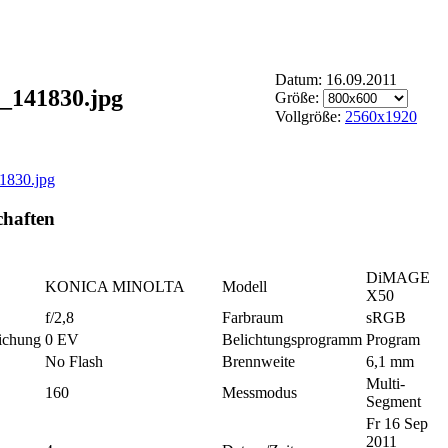
Datum: 16.09.2011
6_141830.jpg
Größe:
Vollgröße:
2560x1920
chaften
DiMAGE
KONICA MINOLTA
Modell
X50
f/2,8
Farbraum
sRGB
ichung
0 EV
Belichtungsprogramm
Program
No Flash
Brennweite
6,1 mm
Multi-
160
Messmodus
Segment
Fr 16 Sep
2011