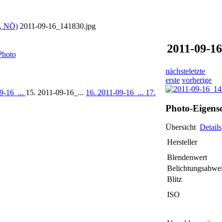
m, NÖ)
2011-09-16_141830.jpg
2011-09-1
Photo
nächste
letzte
erste
vorherige
9-16_...
15. 2011-09-16_...
16. 2011-09-16_...
17.
Photo-Eigens
Übersicht
Details
Hersteller
Blendenwert
Belichtungsabwe
Blitz
ISO