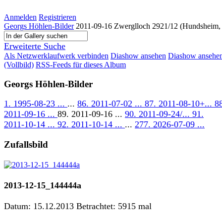
Anmelden
Registrieren
Georgs Höhlen-Bilder
2011-09-16 Zwerglloch 2921/12 (Hundsheim
Erweiterte Suche
Als Netzwerklaufwerk verbinden
Diashow ansehen
Diashow ansehe
(Vollbild)
RSS-Feeds für dieses Album
Georgs Höhlen-Bilder
1. 1995-08-23 ...
...
86. 2011-07-02 ...
87. 2011-08-10+...
8
2011-09-16 ...
89. 2011-09-16 ...
90. 2011-09-24/...
91.
2011-10-14 ...
92. 2011-10-14 ...
...
277. 2026-07-09 ...
Zufallsbild
2013-12-15_144444a
Datum: 15.12.2013
Betrachtet: 5915 mal