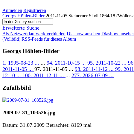
Anmelden
Registrieren
Georgs Höhlen-Bilder
2011-11-05 Steinerner Stadl 1864/18 (Wöllers
Erweiterte Suche
Als Netzwerklaufwerk verbinden
Diashow ansehen
Diashow ansehe
(Vollbild)
RSS-Feeds für dieses Album
Georgs Höhlen-Bilder
1. 1995-08-23 ...
...
94. 2011-10-15 ...
95. 2011-10-22 ...
96
2011-11-05 ...
97. 2011-11-05 ...
98. 2011-11-12 ...
99. 2011
12-10 ...
100. 2011-12-11 ...
...
277. 2026-07-09 ...
Zufallsbild
2009-07-31_103526.jpg
Datum: 31.07.2009
Betrachtet: 8169 mal