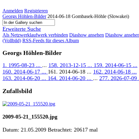
Anmelden
Registrieren
Georgs Höhlen-Bilder
2014-06-18 Gombasek-Höhle (Slowakei)
Erweiterte Suche
Als Netzwerklaufwerk verbinden
Diashow ansehen
Diashow ansehe
(Vollbild)
RSS-Feeds für dieses Album
Georgs Höhlen-Bilder
1. 1995-08-23 ...
...
158. 2013-12-15 ...
159. 2014-06-15 ...
160. 2014-06-17 ...
161. 2014-06-18 ...
162. 2014-06-18 ...
163. 2014-06-20 ...
164. 2014-06-20 ...
...
277. 2026-07-09 .
Zufallsbild
2009-05-21_155520.jpg
Datum: 21.05.2009
Betrachtet: 20617 mal