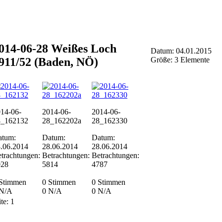
014-06-28 Weißes Loch
Datum: 04.01.2015
911/52 (Baden, NÖ)
Größe: 3 Elemente
14-06-
2014-06-
2014-06-
8_162132
28_162202a
28_162330
atum:
Datum:
Datum:
.06.2014
28.06.2014
28.06.2014
trachtungen:
Betrachtungen:
Betrachtungen:
028
5814
4787
 Stimmen
0 Stimmen
0 Stimmen
N/A
0
N/A
0
N/A
ite:
1