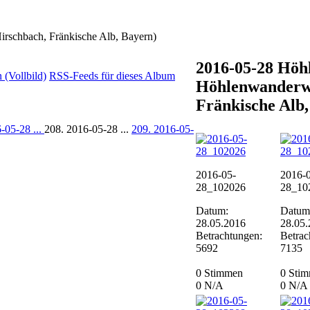
rschbach, Fränkische Alb, Bayern)
2016-05-28 Höh
(Vollbild)
RSS-Feeds für dieses Album
Höhlenwanderw
Fränkische Alb,
-05-28 ...
208. 2016-05-28 ...
209. 2016-05-
2016-05-
2016-
28_102026
28_10
Datum:
Datum
28.05.2016
28.05
Betrachtungen:
Betrac
5692
7135
0 Stimmen
0 Sti
0
N/A
0
N/A