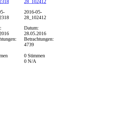
05-
2016-05-
2318
28_102412
:
Datum:
.2016
28.05.2016
htungen:
Betrachtungen:
4739
mmen
0 Stimmen
0
N/A