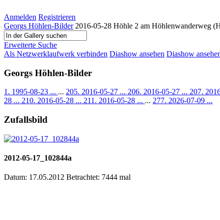
Anmelden
Registrieren
Georgs Höhlen-Bilder
2016-05-28 Höhle 2 am Höhlenwanderweg (Hi
Erweiterte Suche
Als Netzwerklaufwerk verbinden
Diashow ansehen
Diashow ansehen 
Georgs Höhlen-Bilder
1. 1995-08-23 ...
...
205. 2016-05-27 ...
206. 2016-05-27 ...
207. 2016
28 ...
210. 2016-05-28 ...
211. 2016-05-28 ...
...
277. 2026-07-09 ...
Zufallsbild
2012-05-17_102844a
Datum: 17.05.2012
Betrachtet: 7444 mal