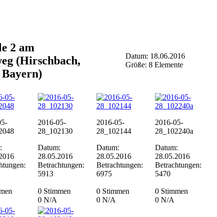
le 2 am
Datum: 18.06.2016
eg (Hirschbach,
Größe: 8 Elemente
 Bayern)
05-
2016-05-
2016-05-
2016-05-
2048
28_102130
28_102144
28_102240a
:
Datum:
Datum:
Datum:
.2016
28.05.2016
28.05.2016
28.05.2016
htungen:
Betrachtungen:
Betrachtungen:
Betrachtungen:
5913
6975
5470
mmen
0 Stimmen
0 Stimmen
0 Stimmen
0
N/A
0
N/A
0
N/A