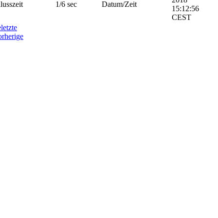
lusszeit
1/6 sec
Datum/Zeit
15:12:56
CEST
e
letzte
orherige