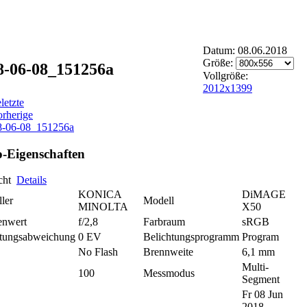
Datum: 08.06.2018
Größe:
8-06-08_151256a
Vollgröße:
2012x1399
e
letzte
orherige
-Eigenschaften
icht
Details
KONICA
DiMAGE
ller
Modell
MINOLTA
X50
enwert
f/2,8
Farbraum
sRGB
htungsabweichung
0 EV
Belichtungsprogramm
Program
No Flash
Brennweite
6,1 mm
Multi-
100
Messmodus
Segment
Fr 08 Jun
2018