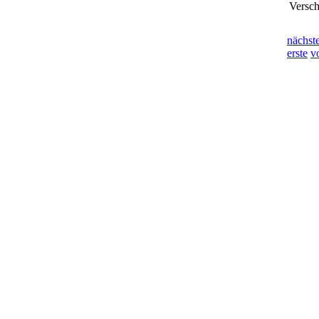
Versch
nächst
erste
v