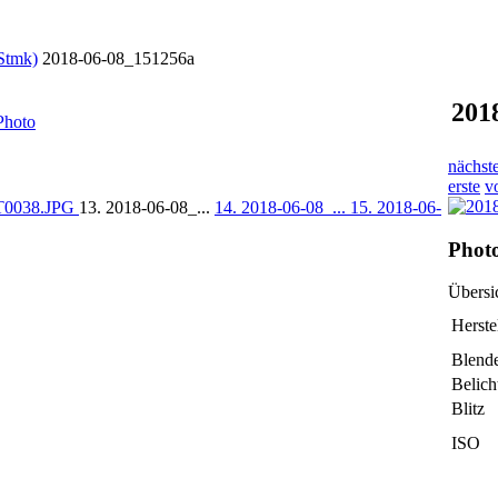
 Stmk)
2018-06-08_151256a
201
Photo
nächst
erste
v
CT0038.JPG
13. 2018-06-08_...
14. 2018-06-08_...
15. 2018-06-
Photo
Übers
Herste
Blend
Belic
Blitz
ISO