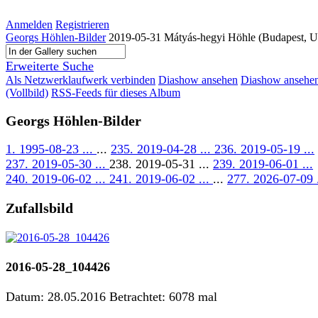
Anmelden
Registrieren
Georgs Höhlen-Bilder
2019-05-31 Mátyás-hegyi Höhle (Budapest, U
Erweiterte Suche
Als Netzwerklaufwerk verbinden
Diashow ansehen
Diashow ansehe
(Vollbild)
RSS-Feeds für dieses Album
Georgs Höhlen-Bilder
1. 1995-08-23 ...
...
235. 2019-04-28 ...
236. 2019-05-19 ...
237. 2019-05-30 ...
238. 2019-05-31 ...
239. 2019-06-01 ...
240. 2019-06-02 ...
241. 2019-06-02 ...
...
277. 2026-07-09 .
Zufallsbild
2016-05-28_104426
Datum: 28.05.2016
Betrachtet: 6078 mal