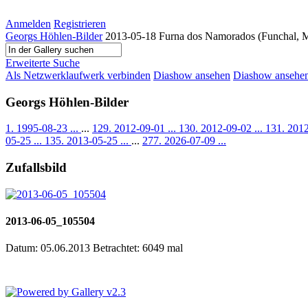
Anmelden
Registrieren
Georgs Höhlen-Bilder
2013-05-18 Furna dos Namorados (Funchal, M
Erweiterte Suche
Als Netzwerklaufwerk verbinden
Diashow ansehen
Diashow ansehen 
Georgs Höhlen-Bilder
1. 1995-08-23 ...
...
129. 2012-09-01 ...
130. 2012-09-02 ...
131. 2012
05-25 ...
135. 2013-05-25 ...
...
277. 2026-07-09 ...
Zufallsbild
2013-06-05_105504
Datum: 05.06.2013
Betrachtet: 6049 mal