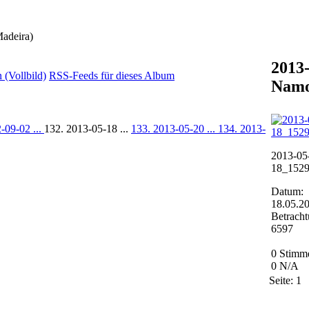
adeira)
2013
(Vollbild)
RSS-Feeds für dieses Album
Namo
-09-02 ...
132. 2013-05-18 ...
133. 2013-05-20 ...
134. 2013-
2013-05
18_152
Datum:
18.05.2
Betracht
6597
0 Stimm
0
N/A
Seite:
1