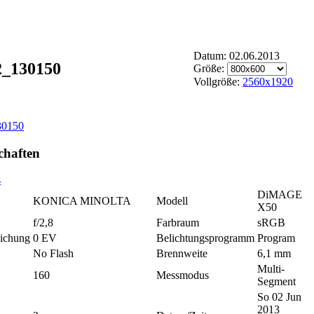
Datum: 02.06.2013
2_130150
Größe:
Vollgröße:
2560x1920
chaften
s
DiMAGE
KONICA MINOLTA
Modell
X50
f/2,8
Farbraum
sRGB
ichung
0 EV
Belichtungsprogramm
Program
No Flash
Brennweite
6,1 mm
Multi-
160
Messmodus
Segment
So 02 Jun
2013