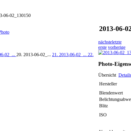
3-06-02_130150
2013-06-0
Photo
nächste
letzte
erste
vorherige
06-02_...
20. 2013-06-02_...
21. 2013-06-02_...
22.
Photo-Eigens
Übersicht
Detail
Hersteller
Blendenwert
Belichtungsabwe
Blitz
ISO