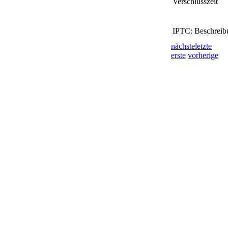
Verschlusszeit
IPTC: Beschreib
nächste
letzte
erste
vorherige