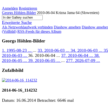
Anmelden
Registrieren
Georgs Höhlen-Bilder
2010-06-04 Krizna Jama 64 (Slowenien)
Erweiterte Suche
Als Netzwerklaufwerk verbinden
Diashow ansehen
Diashow ansehe
(Vollbild)
RSS-Feeds für dieses Album
Georgs Höhlen-Bilder
1. 1995-08-23 ...
...
33. 2010-06-03 ...
34. 2010-06-03 ...
35
2010-06-03 ...
36. 2010-06-04 ...
37. 2010-06-04 ...
38.
2010-06-05 ...
39. 2010-06-05 ...
...
277. 2026-07-09 ...
Zufallsbild
2014-06-16_114232
Datum: 16.06.2014
Betrachtet: 6646 mal