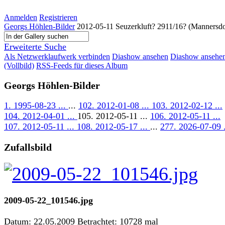
Anmelden
Registrieren
Georgs Höhlen-Bilder
2012-05-11 Seuzerkluft? 2911/16? (Mannersd
Erweiterte Suche
Als Netzwerklaufwerk verbinden
Diashow ansehen
Diashow ansehe
(Vollbild)
RSS-Feeds für dieses Album
Georgs Höhlen-Bilder
1. 1995-08-23 ...
...
102. 2012-01-08 ...
103. 2012-02-12 ...
104. 2012-04-01 ...
105. 2012-05-11 ...
106. 2012-05-11 ...
107. 2012-05-11 ...
108. 2012-05-17 ...
...
277. 2026-07-09 .
Zufallsbild
2009-05-22_101546.jpg
Datum: 22.05.2009
Betrachtet: 10728 mal