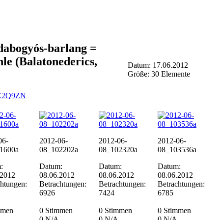
dabogyós-barlang =
e (Balatonederics,
Datum: 17.06.2012
Größe: 30 Elemente
GC2Q9ZN
06-
2012-06-
2012-06-
2012-06-
1600a
08_102202a
08_102320a
08_103536a
:
Datum:
Datum:
Datum:
.2012
08.06.2012
08.06.2012
08.06.2012
chtungen:
Betrachtungen:
Betrachtungen:
Betrachtungen:
6926
7424
6785
mmen
0 Stimmen
0 Stimmen
0 Stimmen
0
N/A
0
N/A
0
N/A