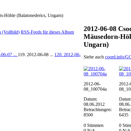
-Höhle (Balatonederics, Ungarn)
2012-06-08 Cso
(Vollbild)
RSS-Feeds für dieses Album
Mäusedorn-Höhl
Ungarn)
-06-07 ...
119. 2012-06-08 ...
120. 2012-06-
Siehe auch
coord.info/
2012-06-
2012-
08_100704a
08_10
Datum:
Datum
08.06.2012
08.06
Betrachtungen:
Betra
8500
6435
0 Stimmen
0 Sti
0
N/A
0
N/A