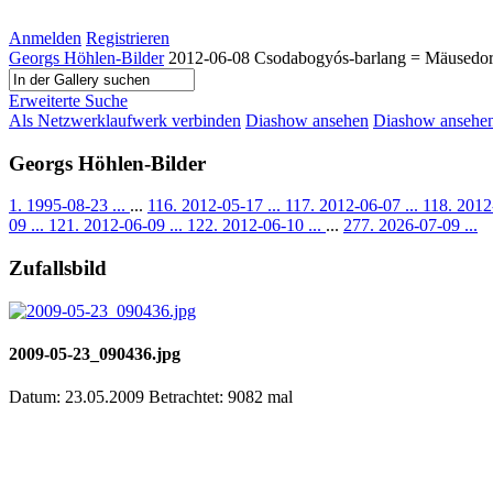
Anmelden
Registrieren
Georgs Höhlen-Bilder
2012-06-08 Csodabogyós-barlang = Mäusedorn
Erweiterte Suche
Als Netzwerklaufwerk verbinden
Diashow ansehen
Diashow ansehen 
Georgs Höhlen-Bilder
1. 1995-08-23 ...
...
116. 2012-05-17 ...
117. 2012-06-07 ...
118. 2012
09 ...
121. 2012-06-09 ...
122. 2012-06-10 ...
...
277. 2026-07-09 ...
Zufallsbild
2009-05-23_090436.jpg
Datum: 23.05.2009
Betrachtet: 9082 mal